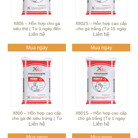
X805 – Hỗn hợp cho gà
X802S – Hỗn hợp cao cấp
siêu thịt ( Từ 1 ngày đến
cho gà trắng (Từ 15 ngày
21 ngày tuổi)
Liên hệ
đến 28 ngày tuổi)
Liên hệ
Mua ngay
Mua ngay
X800 – Hỗn hợp cao cấp
X801S – Hỗn hợp cao cấp
cho gà đẻ siêu trứng ( Từ
cho gà trắng (Từ 1 ngày
17 tuần tuổi đến loại thải)
Liên hệ
đến 14 ngày tuổi)
Liên hệ
Mua ngay
Mua ngay