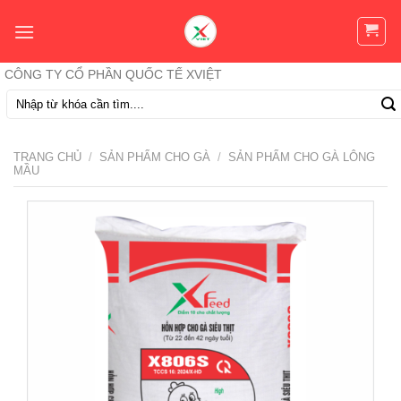
Skip
to
content
CÔNG TY CỔ PHẦN QUỐC TẾ XVIỆT
Tìm
kiếm:
TRANG CHỦ
/
SẢN PHẨM CHO GÀ
/
SẢN PHẨM CHO GÀ LÔNG
MẦU