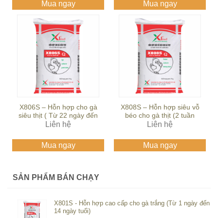
Mua ngay
Mua ngay
X806S – Hỗn hợp cho gà
X808S – Hỗn hợp siêu vỗ
siêu thịt ( Từ 22 ngày đến
béo cho gà thịt (2 tuần
42 ngày tuổi)
Liên hệ
trước khi xuất bán)
Liên hệ
Mua ngay
Mua ngay
SẢN PHẨM BÁN CHẠY
X801S - Hỗn hợp cao cấp cho gà trắng (Từ 1 ngày đến
14 ngày tuổi)