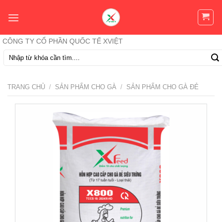
Skip
to
content
CÔNG TY CỔ PHẦN QUỐC TẾ XVIỆT
Tìm
kiếm:
TRANG CHỦ
/
SẢN PHẨM CHO GÀ
/
SẢN PHẨM CHO GÀ ĐẺ