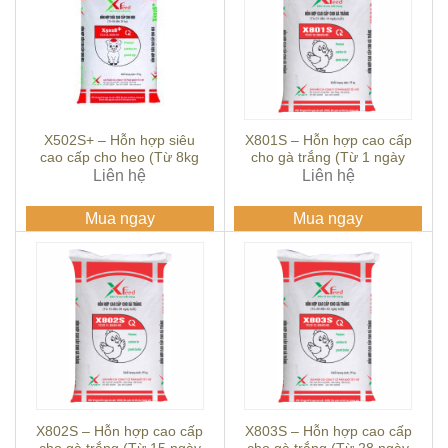
X502S+ – Hỗn hợp siêu
X801S – Hỗn hợp cao cấp
cao cấp cho heo (Từ 8kg
cho gà trắng (Từ 1 ngày
Liên hệ
– 20kg)
đến 14 ngày tuổi)
Liên hệ
Mua ngay
Mua ngay
X802S – Hỗn hợp cao cấp
X803S – Hỗn hợp cao cấp