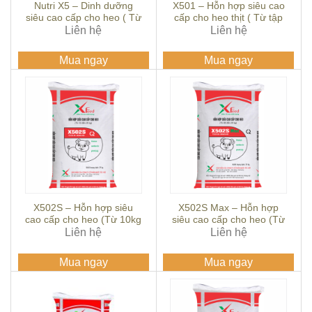
Nutri X5 – Dinh dưỡng
X501 – Hỗn hợp siêu cao
siêu cao cấp cho heo ( Từ
cấp cho heo thịt ( Từ tập
tập ăn 5 ngày tuổi đến cai
Liên hệ
ăn đến 15kg)
Liên hệ
sữa)
Mua ngay
Mua ngay
X502S – Hỗn hợp siêu
X502S Max – Hỗn hợp
cao cấp cho heo (Từ 10kg
siêu cao cấp cho heo (Từ
Liên hệ
– 25kg)
08kg – 20kg)
Liên hệ
Mua ngay
Mua ngay