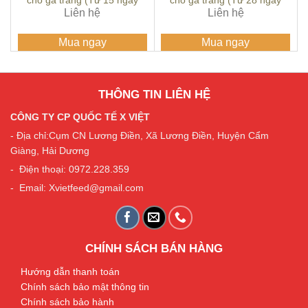
cho gà trắng (Từ 15 ngày
cho gà trắng (Từ 28 ngày
đến 28 ngày tuổi)
Liên hệ
đến 42 ngày tuổi)
Liên hệ
Mua ngay
Mua ngay
THÔNG TIN LIÊN HỆ
CÔNG TY CP QUỐC TẾ X VIỆT
- Địa chỉ:Cụm CN Lương Điền, Xã Lương Điền, Huyện Cẩm
Giàng, Hải Dương
- Điện thoại: 0972.228.359
- Email: Xvietfeed@gmail.com
CHÍNH SÁCH BÁN HÀNG
Hướng dẫn thanh toán
Chính sách bảo mật thông tin
Chính sách bảo hành