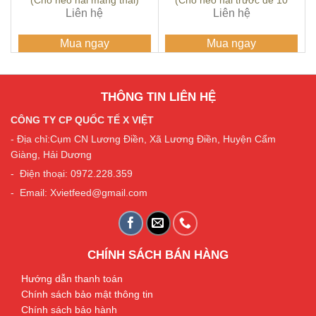
(Cho heo nái mang thai)
(Cho heo nái trước đẻ 10
Liên hệ
ngày đến cai sữa)
Liên hệ
Mua ngay
Mua ngay
THÔNG TIN LIÊN HỆ
CÔNG TY CP QUỐC TẾ X VIỆT
- Địa chỉ:Cụm CN Lương Điền, Xã Lương Điền, Huyện Cẩm
Giàng, Hải Dương
- Điện thoại: 0972.228.359
- Email: Xvietfeed@gmail.com
CHÍNH SÁCH BÁN HÀNG
Hướng dẫn thanh toán
Chính sách bảo mật thông tin
Chính sách bảo hành