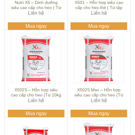
Nutri X5 – Dinh dưỡng
X501 – Hỗn hợp siêu cao
siêu cao cấp cho heo ( Từ
cấp cho heo thịt ( Từ tập
tập ăn 5 ngày tuổi đến cai
Liên hệ
ăn đến 15kg)
Liên hệ
sữa)
Mua ngay
Mua ngay
X502S – Hỗn hợp siêu
X502S Max – Hỗn hợp
cao cấp cho heo (Từ 10kg
siêu cao cấp cho heo (Từ
Liên hệ
– 25kg)
08kg – 20kg)
Liên hệ
Mua ngay
Mua ngay