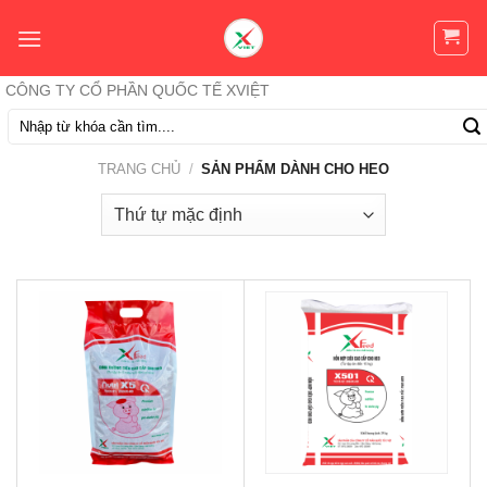
Skip
to
content
CÔNG TY CỔ PHẦN QUỐC TẾ XVIỆT
Tìm
kiếm:
TRANG CHỦ
/
SẢN PHẨM DÀNH CHO HEO