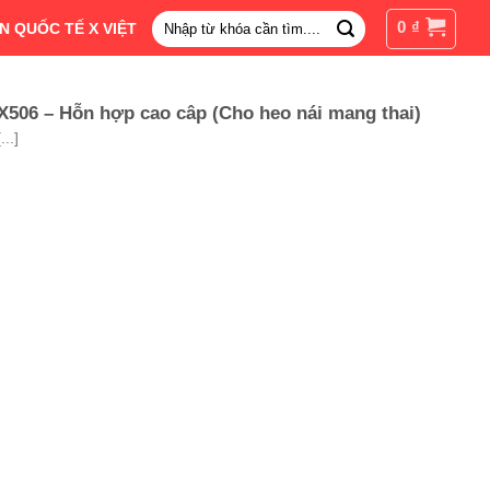
Tìm
0
₫
N QUỐC TẾ X VIỆT
kiếm:
X506 – Hỗn hợp cao câp (Cho heo nái mang thai)
[...]