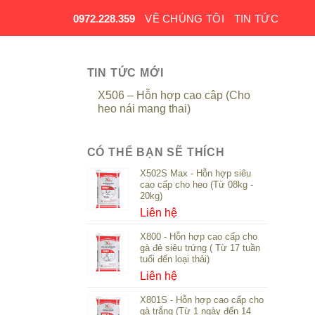
0972.228.359
VỀ CHÚNG TÔI
TIN TỨC
TIN TỨC MỚI
X506 – Hỗn hợp cao câp (Cho
heo nái mang thai)
CÓ THỂ BẠN SẼ THÍCH
X502S Max - Hỗn hợp siêu
cao cấp cho heo (Từ 08kg -
20kg)
Liên hệ
X800 - Hỗn hợp cao cấp cho
gà đẻ siêu trứng ( Từ 17 tuần
tuổi đến loại thải)
Liên hệ
X801S - Hỗn hợp cao cấp cho
gà trắng (Từ 1 ngày đến 14