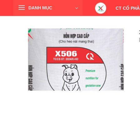
Skip
DANH MỤC
CT CỔ PHẦ
to
content