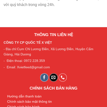
với quý khách trong vòng 24h.
THÔNG TIN LIÊN HỆ
CÔNG TY CP QUỐC TẾ X VIỆT
- Địa chỉ:Cụm CN Lương Điền, Xã Lương Điền, Huyện Cẩm
Giàng, Hải Dương
- Điện thoại: 0972.228.359
- Email: Xvietfeed@gmail.com
CHÍNH SÁCH BÁN HÀNG
Hướng dẫn thanh toán
Chính sách bảo mật thông tin
Chính sách bảo hành