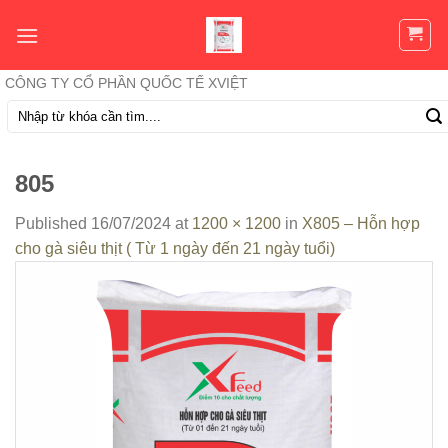
Skip
to
content
CÔNG TY CỔ PHẦN QUỐC TẾ XVIỆT
Tìm
kiếm:
805
Published
16/07/2024
at
1200 × 1200
in
X805 – Hỗn hợp
cho gà siêu thịt ( Từ 1 ngày đến 21 ngày tuổi)